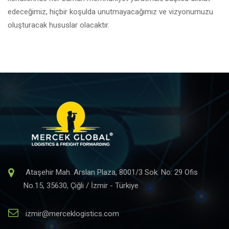
edeceğimiz, hiçbir koşulda unutmayacağımız ve vizyonumuzu
oluşturacak hususlar olacaktır.
Ataşehir Mah. Arslan Plaza, 8001/3 Sok. No: 29 Ofis
No.15, 35630, Çiğli / İzmir - Türkiye
izmir@merceklogistics.com