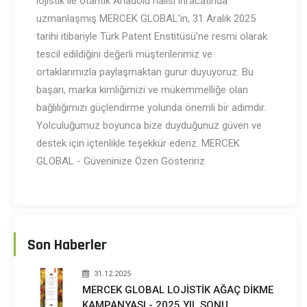
lojistik ile otantik Anadolu halısı ihracatında
uzmanlaşmış MERCEK GLOBAL'in, 31 Aralık 2025
tarihi itibariyle Türk Patent Enstitüsü'ne resmi olarak
tescil edildiğini değerli müşterilerimiz ve
ortaklarımızla paylaşmaktan gurur duyuyoruz. Bu
başarı, marka kimliğimizi ve mükemmelliğe olan
bağlılığımızı güçlendirme yolunda önemli bir adımdır.
Yolculuğumuz boyunca bize duyduğunuz güven ve
destek için içtenlikle teşekkür ederiz. MERCEK
GLOBAL - Güveninize Özen Gösteririz
Son Haberler
31.12.2025
MERCEK GLOBAL LOJİSTİK AĞAÇ DİKME
KAMPANYASI - 2025 YIL SONU