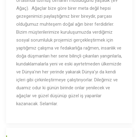
ortasında tutmuş olmanın mutluluğunu yaşadık (89
Ağaç). Ağaçlar bize göre birer meta değil hepsi
gezegenimizi paylaştığımız birer bireydir, parçası
olduğumuz muhteşem doğal ağın birer ferdidirler.
Bizim müşterilerimize kuruluşumuzda verdiğimiz
sosyal sorumluluk projemizi gerçekleştirmek için
yaptığımız çalışma ve fedakarlığa rağmen, insanlık ve
doğa düşmanları her sene bilinçli çıkarılan yangınlarla,
kundaklamalarla yeni ve eski ayırtetmeden ülkemizde
ve Dünya'nın her yerinde yakarak Dünya'yı da kendi
içleri gibi çirkinleştirmeye çalıştırıyorlar. Dileğimiz ve
duamız odur ki günün birinde onlar yenilecek ve
ağaçlar ve güzel düşünüp güzel iş yapanlar
kazanacak. Selamlar.